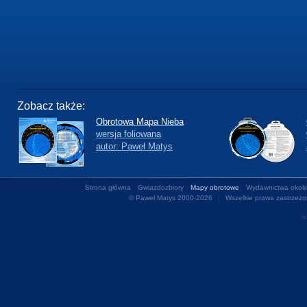
Zobacz także:
Obrotowa Mapa Nieba
wersja foliowana
autor: Paweł Matys
Strona główna
Gwiazdozbiory
Mapy obrotowe
Wydawnictwa okoli
|
© Paweł Matys 2000-2026
Wszelkie prawa zastrzeż